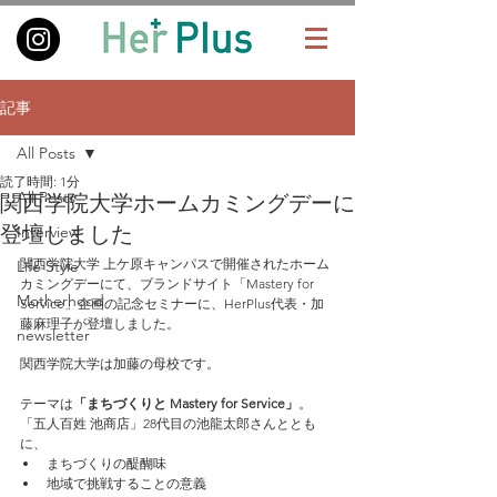
記事
All Posts
読了時間: 1分
関西学院大学ホームカミングデーに
All Posts
登壇しました
Interview
関西学院大学 上ケ原キャンパスで開催されたホーム
Life Style
カミングデーにて、ブランドサイト「Mastery for 
Motherhood
Service」企画の記念セミナーに、HerPlus代表・加
藤麻理子が登壇しました。
newsletter
関西学院大学は加藤の母校です。
テーマは
「まちづくりと Mastery for Service」
。
「五人百姓 池商店」28代目の池龍太郎さんととも
に、
まちづくりの醍醐味
地域で挑戦することの意義