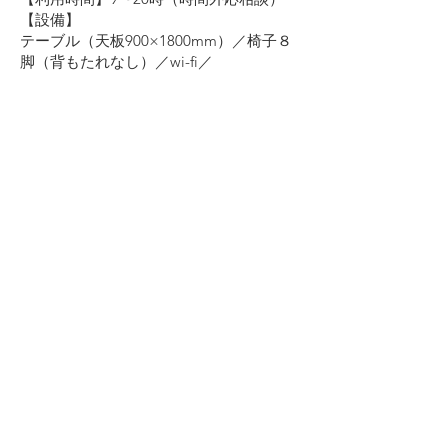
【設備】
テーブル（天板900×1800mm）／椅子８
脚（背もたれなし）／wi-fi／
プロジェクタスクリーン／トイレ／台所
シンク／ソファ（３人がけ）
© 2025 by HerPlus